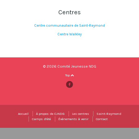
Centres
Centre communautaire de Saint-Raymond
Centre Walkley
© 2026 Comité Jeunesse NDG
Top
Accueil
À propos de CJNDG
Les centres
Saint-Raymond
Camps d’été
Événements à venir
Contact